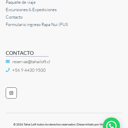
Paquete de viaje
Excursiones & Expediciones
Contacto
Formulario ingreso Rapa Nui (FUI)
CONTACTO
reservas@tahailoft.cl
+56 9 4430 9500
I
n
s
t
a
g
r
a
m
© 2026 Tahai Loft todos los derechos reservados | Desarrollado por Hotelboost