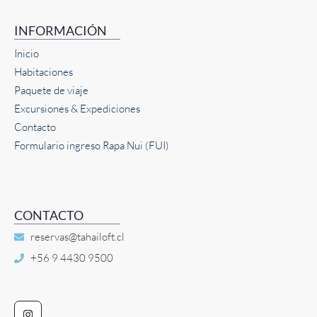
INFORMACIÓN
Inicio
Habitaciones
Paquete de viaje
Excursiones & Expediciones
Contacto
Formulario ingreso Rapa Nui (FUI)
CONTACTO
reservas@tahailoft.cl
+56 9 4430 9500
I
n