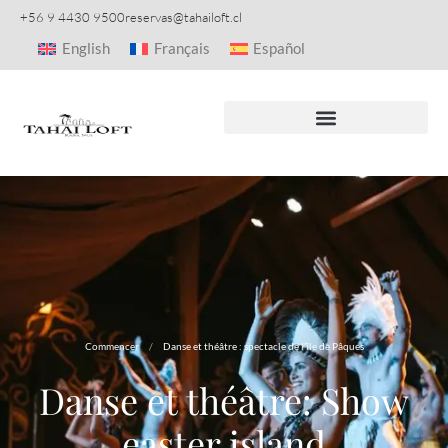
+56 9 4430 9500
reservas@tahailoft.cl
English
Français
Español
Commencer
/
Danse et théâtre : spectacle de l’île de Pâques
Danse et théâtre: Show
easter island